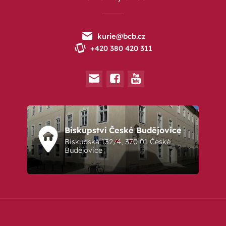
kurie@bcb.cz
+420 380 420 311
Biskupství České Budějovice
Biskupská 132/4, 370 01 České
Budějovice