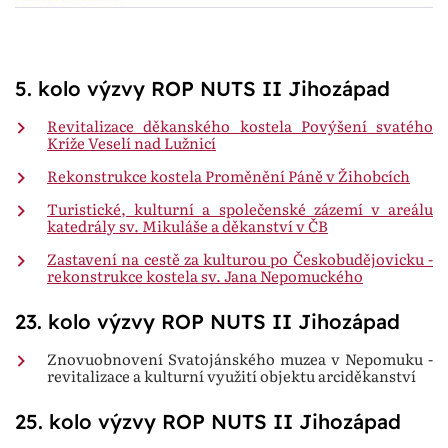
5. kolo výzvy ROP NUTS II Jihozápad
Revitalizace děkanského kostela Povýšení svatého
Kríže Veselí nad Lužnicí
Rekonstrukce kostela Proměnění Páně v Žihobcích
Turistické, kulturní a společenské zázemí v areálu
katedrály sv. Mikuláše a děkanství v ČB
Zastavení na cestě za kulturou po Českobudějovicku -
rekonstrukce kostela sv. Jana Nepomuckého
23. kolo výzvy ROP NUTS II Jihozápad
Znovuobnovení Svatojánského muzea v Nepomuku -
revitalizace a kulturní využití objektu arciděkanství
25. kolo výzvy ROP NUTS II Jihozápad