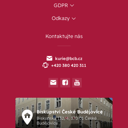
GDPR
Odkazy
Kontaktujte nás
kurie@bcb.cz
+420 380 420 311
Biskupství České Budějovice
Biskupská 132/4, 370 01 České
Budějovice