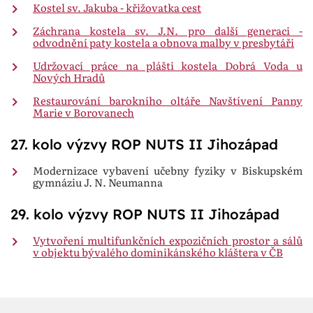
Kostel sv. Jakuba - křižovatka cest
Záchrana kostela sv. J.N. pro další generaci -
odvodnění paty kostela a obnova malby v presbytáři
Udržovací práce na plášti kostela Dobrá Voda u
Nových Hradů
Restaurování barokního oltáře Navštívení Panny
Marie v Borovanech
27. kolo výzvy ROP NUTS II Jihozápad
Modernizace vybavení učebny fyziky v Biskupském
gymnáziu J. N. Neumanna
29. kolo výzvy ROP NUTS II Jihozápad
Vytvoření multifunkčních expozičních prostor a sálů
v objektu bývalého dominikánského kláštera v ČB