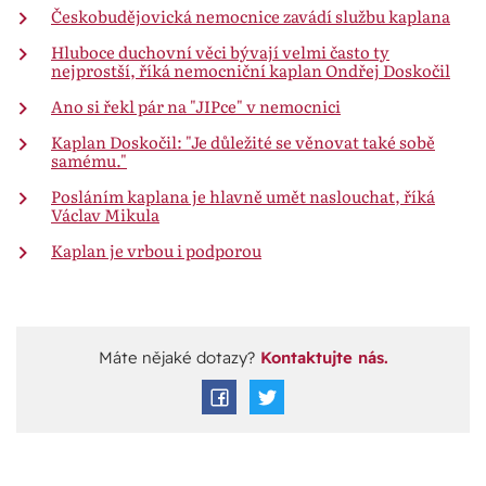
Českobudějovická nemocnice zavádí službu kaplana
Hluboce duchovní věci bývají velmi často ty
nejprostší, říká nemocniční kaplan Ondřej Doskočil
Ano si řekl pár na "JIPce" v nemocnici
Kaplan Doskočil: "Je důležité se věnovat také sobě
samému."
Posláním kaplana je hlavně
umět naslouchat, říká
Václav Mikula
Kaplan je vrbou i podporou
Máte nějaké dotazy?
Kontaktujte nás.