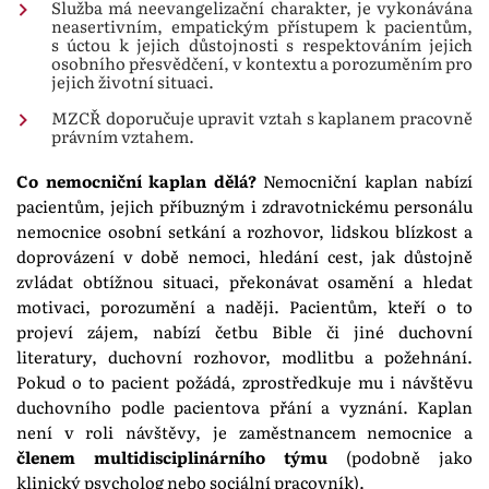
Služba má neevangelizační charakter, je vykonávána
neasertivním, empatickým přístupem k pacientům,
s úctou k jejich důstojnosti s respektováním jejich
osobního přesvědčení, v kontextu a porozuměním pro
jejich životní situaci.
MZCŘ doporučuje upravit vztah s kaplanem pracovně
právním vztahem.
Co nemocniční kaplan dělá?
Nemocniční kaplan nabízí
pacientům, jejich příbuzným i zdravotnickému personálu
nemocnice osobní setkání a rozhovor, lidskou blízkost a
doprovázení v době nemoci, hledání cest, jak důstojně
zvládat obtížnou situaci, překonávat osamění a hledat
motivaci, porozumění a naději. Pacientům, kteří o to
projeví zájem, nabízí četbu Bible či jiné duchovní
literatury, duchovní rozhovor, modlitbu a požehnání.
Pokud o to pacient požádá, zprostředkuje mu i návštěvu
duchovního podle pacientova přání a vyznání. Kaplan
není v roli návštěvy, je zaměstnancem nemocnice a
členem multidisciplinárního týmu
(podobně jako
klinický psycholog nebo sociální pracovník).