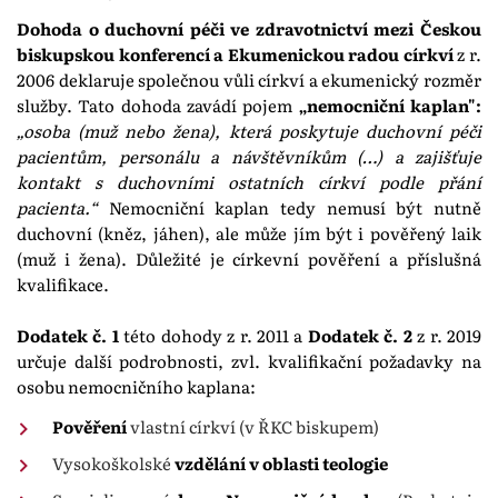
Dohoda o duchovní péči ve zdravotnictví mezi Českou
biskupskou konferencí a Ekumenickou radou církví
z r.
2006 deklaruje společnou vůli církví a ekumenický rozměr
služby. Tato dohoda zavádí pojem
„nemocniční kaplan"
:
„osoba (muž nebo žena), která poskytuje duchovní péči
pacientům, personálu a návštěvníkům (…) a zajišťuje
kontakt s duchovními ostatních církví podle přání
pacienta.“
Nemocniční kaplan tedy nemusí být nutně
duchovní (kněz, jáhen), ale může jím být i pověřený laik
(muž i žena). Důležité je církevní pověření a příslušná
kvalifikace.
Dodatek č. 1
této dohody z r. 2011 a
Dodatek č. 2
z r. 2019
určuje další podrobnosti, zvl. kvalifikační požadavky na
osobu nemocničního kaplana:
Pověření
vlastní církví (v ŘKC biskupem)
Vysokoškolské
vzdělání v oblasti teologie