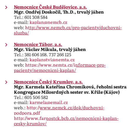
Nemocnice České Budějovice, a.s.
Mgr. Ondřej Doskočil, Th.D
.
, trvalý jáhen
Tel.: 601 308 584
e-mail:
kaplan@nemcb.cz
web:
http://www.nemcb.cz/pro-pacienty/duchovni-
sluzba/
Nemocnice Tábor, a.s.
Mgr. Václav Mikula, trvalý jáhen
Tel.: 381 606 168, 737 266 125
e-mail:
kaplanstvi@nemta.cz
web:
https://www.nemta.cz/informace-pro-
pacienty/nemocnicni-kaplan/
Nemocnice Český Krumlov, a.s.
Mgr. Karmela Kateřina Chromíková, řeholní sestra
Kongrega
ce Milosrdných sester sv. Kříže (Kájov)
Tel.: 605 506 582
e-mail:
karmela@email.cz
web.:
http://www.nemck.cz/dok/duchovni-
podpora.pdf
http://www.farnostck.bcb.cz/nemocnicni-kaplan-
cesky-krumlov/