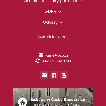
Virtuální prohlídky památek
GDPR
Odkazy
Kontaktujte nás
kurie@bcb.cz
+420 380 420 311
Biskupství České Budějovice
Biskupská 132/4, 370 01 České