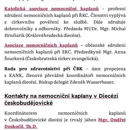
Katolická asociace nemocniční kaplanů
– profesní
sdružení nemocničních kaplanů při ŘKC. Členství vyplývá
z církevního pověření ke službě. Dále sdružuje
dobrovolníky a odborníky. Předseda MUDr. Mgr. Michal
Hrnčiarik (Královéhradecká diecéze).
Asociace nemocničních kaplanů
– občanské sdružení
nemocničních kaplanů při ERC. Předsedkyně Mgr. Anna
Šourková (Českobratrská církev evangelická).
Rada pro zdravotnictví při ČBK
– úzce propojena
s KANK, členové převážně koordinátoři nemocničních
kaplanů diecézí. Biskup delegát Zdeněk Wasserbauer.
Kontakty na nemocniční kaplany v Diecézi
českobudějovické
Koordinátorem nemocničních kaplanů
v Českobudějovické diecézi je trvalý jáhen
Mgr. Ondřej
Doskočil, Th.D.