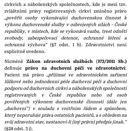
církvích a náboženských společnostech, kde je mezi tzv.
zvláštními právy registrovaných církví zmíněno právo
„pověřit osoby vykonávající duchovenskou činnost k
výkonu duchovenské služby v ozbrojených silách - České
republiky, v místech, kde se vykonává vazba, trest odnětí
svobody, zabezpečovací detence, ochranné léčení a
ochranná výchova“
(§7 odst. 1 b). Zdravotnictví není
explicitně uvedeno.
Nicméně
Zákon zdravotních službách
(
372/2011 Sb.)
definuje
právo na duchovní péči ve zdravotnictví
:
Pacient má právo
„přijímat ve zdravotnickém zařízení
lůžkové nebo jednodenní péče duchovní péči a duchovní
podporu od duchovních církví a náboženských společností
registrovaných v České republice nebo od osob
pověřených výkonem duchovenské činnosti (dále jen
„duchovní“) v souladu s vnitřním řádem a způsobem,
který neporušuje práva ostatních pacientů, a s ohledem na
svůj zdravotní stav, nestanoví-li jiný právní předpis jinak.“
(§28 odst. 3 j).