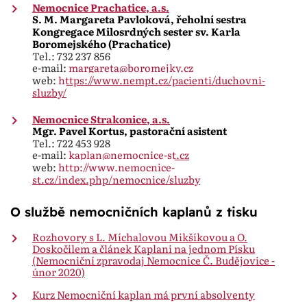
Nemocnice Prachatice, a.s.
S. M. Margareta Pavloková, řeholní sestra
Kongregace Milosrdných sester sv. Karla
Boromejského (Prachatice)
Tel.: 732 237 856
e-mail:
margareta@boromejky.cz
web:
https://www.nempt.cz/pacienti/duchovni-
sluzby/
Nemocnice Strakonice, a.s.
Mgr. Pavel Kortus, pastorační asistent
Tel.: 722 453 928
e-mail:
kaplan@nemocnice-st.cz
web:
http://www.nemocnice-
st.cz/index.php/nemocnice/sluzby
O službě nemocničních kaplanů z tisku
Rozhovory s L. Míchalovou Mikšíkovou a O.
Doskočilem a článek Kaplani na jednom Písku
(Nemocniční zpravodaj Nemocnice Č. Budějovice -
únor 2020)
Kurz Nemocniční kaplan má první absolventy