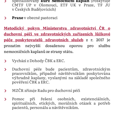
Specializovaný
kurz Nemocniční kaplan
(Poskytuje
CMTF UP v Olomouci, ETF UK v Praze, TF JU
v Českých Budějovicích)
Praxe
v obecné pastoraci
Metodický pokyn Ministerstva zdravotnictví ČR o
duchovní péči ve zdravotnických zařízeních lůžkové
péče poskytovatelů zdravotních služeb
z r. 2017 je
prozatím nejvyšší dosaženou oporou pro službu
nemocničních kaplanů ze strany státu.
Vychází z Dohody ČBK a ERC.
Duchovní péče bude pacientům, zdravotnickým
pracovníkům, případně návštěvníkům poskytována
výhradně kaplany, vyslanými na základě společného
pověření ČBK a ERC.
MZČR zřizuje Radu pro duchovní péči
Pomoc při řešení osobních, existenciálních,
spirituálních, etických, morálních otázek a potřeb
pacientů, personálu a návštěvníkům.