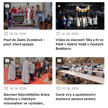
katedrále
18. 06. 2026
16. 06. 2026
Pouť do Zadní Zvonkové –
Video ze slavnosti Těla a Krve
pouť, která spojuje
Páně v Dobré Vodě u Českých
Budějovic
14. 06. 2026
10. 06. 2026
Slavnost Nejsvětějšího Srdce
Cesta víry a společenství:
Ježíšova s indickým
duchovní obnova seniorů
misionářem ve východní
Africe