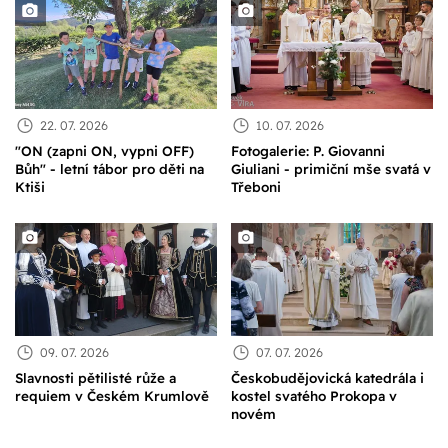
22. 07. 2026
10. 07. 2026
"ON (zapni ON, vypni OFF)
Fotogalerie: P. Giovanni
Bůh" - letní tábor pro děti na
Giuliani - primiční mše svatá v
Ktiši
Třeboni
09. 07. 2026
07. 07. 2026
Slavnosti pětilisté růže a
Českobudějovická katedrála i
requiem v Českém Krumlově
kostel svatého Prokopa v
novém