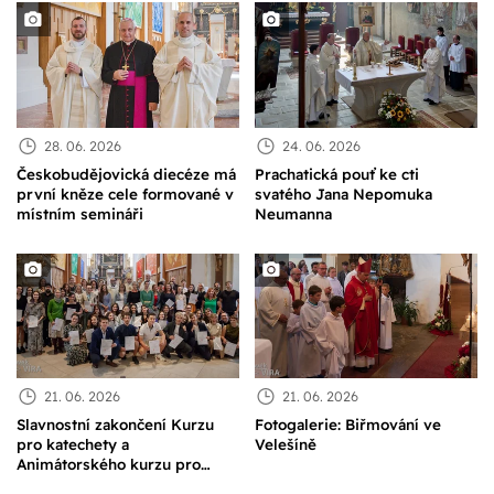
28. 06. 2026
24. 06. 2026
Českobudějovická diecéze má
Prachatická pouť ke cti
první kněze cele formované v
svatého Jana Nepomuka
místním semináři
Neumanna
21. 06. 2026
21. 06. 2026
Slavnostní zakončení Kurzu
Fotogalerie: Biřmování ve
pro katechety a
Velešíně
Animátorského kurzu pro
mládež v českobudějovické