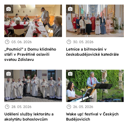
03. 06. 2026
30. 05. 2026
„Poutníci“ z Domu klidného
Letnice a biřmování v
stáří v Pravětíně oslavili
českobudějovické katedrále
svatou Zdislavu
28. 05. 2026
26. 05. 2026
Udělení služby lektorátu a
Wake up! festival v Českých
akolytátu bohoslovcům
Budějovicích