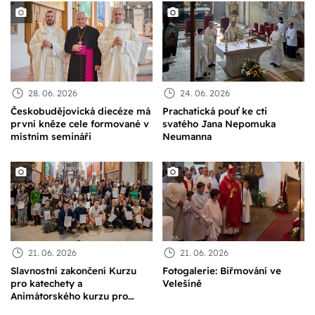
28. 06. 2026
24. 06. 2026
Českobudějovická diecéze má
Prachatická pouť ke cti
první kněze cele formované v
svatého Jana Nepomuka
místním semináři
Neumanna
21. 06. 2026
21. 06. 2026
Slavnostní zakončení Kurzu
Fotogalerie: Biřmování ve
pro katechety a
Velešíně
Animátorského kurzu pro
mládež v českobudějovické