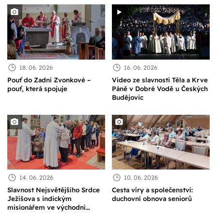
katedrále
18. 06. 2026
16. 06. 2026
Pouť do Zadní Zvonkové –
Video ze slavnosti Těla a Krve
pouť, která spojuje
Páně v Dobré Vodě u Českých
Budějovic
14. 06. 2026
10. 06. 2026
Slavnost Nejsvětějšího Srdce
Cesta víry a společenství:
Ježíšova s indickým
duchovní obnova seniorů
misionářem ve východní
Africe