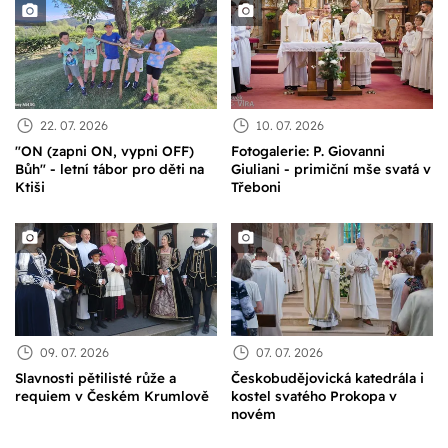
22. 07. 2026
10. 07. 2026
"ON (zapni ON, vypni OFF)
Fotogalerie: P. Giovanni
Bůh" - letní tábor pro děti na
Giuliani - primiční mše svatá v
Ktiši
Třeboni
09. 07. 2026
07. 07. 2026
Slavnosti pětilisté růže a
Českobudějovická katedrála i
requiem v Českém Krumlově
kostel svatého Prokopa v
novém