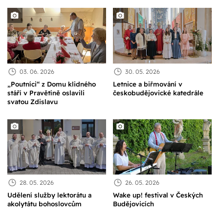
03. 06. 2026
30. 05. 2026
„Poutníci“ z Domu klidného
Letnice a biřmování v
stáří v Pravětíně oslavili
českobudějovické katedrále
svatou Zdislavu
28. 05. 2026
26. 05. 2026
Udělení služby lektorátu a
Wake up! festival v Českých
akolytátu bohoslovcům
Budějovicích