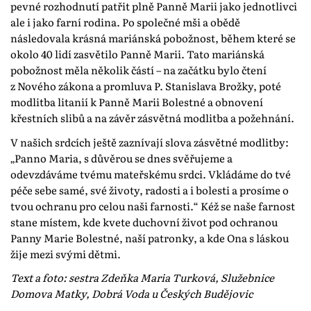
pevné rozhodnutí patřit plně Panně Marii jako jednotlivci
ale i jako farní rodina. Po společné mši a obědě
následovala krásná mariánská pobožnost, během které se
okolo 40 lidí zasvětilo Panně Marii. Tato mariánská
pobožnost měla několik částí – na začátku bylo čtení
z Nového zákona a promluva P. Stanislava Brožky, poté
modlitba litanií k Panně Marii Bolestné a obnovení
křestních slibů a na závěr zásvětná modlitba a požehnání.
V našich srdcích ještě zaznívají slova zásvětné modlitby:
„Panno Maria, s důvěrou se dnes svěřujeme a
odevzdáváme tvému mateřskému srdci. Vkládáme do tvé
péče sebe samé, své životy, radosti a i bolesti a prosíme o
tvou ochranu pro celou naši farnosti.“ Kéž se naše farnost
stane místem, kde kvete duchovní život pod ochranou
Panny Marie Bolestné, naší patronky, a kde Ona s láskou
žije mezi svými dětmi.
Text a foto: sestra Zdeňka Maria Turková, Služebnice
Domova Matky, Dobrá Voda u Českých Budějovic