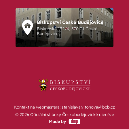
Biskupství České Budějovice
Biskupská 132/4, 370 01 České
Budějovice
Kontakt na webmastera:
stanislava.vitonova@bcb.cz
© 2026 Oficiální stránky Českobudějovické diecéze
Made by