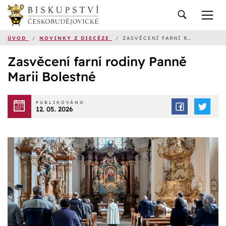
ÚVOD
/
NOVINKY Z DIECÉZE
/
ZASVĚCENÍ FARNÍ RODINY PANNĚ MARII BOLESTNÉ
Zasvěcení farní rodiny Panně
Marii Bolestné
PUBLIKOVÁNO
12. 05. 2026