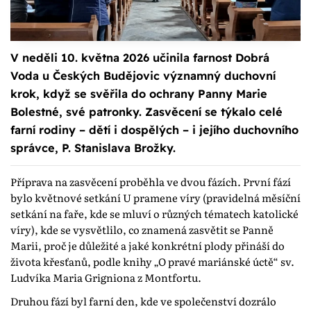
V neděli 10. května 2026 učinila farnost Dobrá
Voda u Českých Budějovic významný duchovní
krok, když se svěřila do ochrany Panny Marie
Bolestné, své patronky. Zasvěcení se týkalo celé
farní rodiny – dětí i dospělých – i jejího duchovního
správce, P. Stanislava Brožky.
Příprava na zasvěcení proběhla ve dvou fázích. První fází
bylo květnové setkání U pramene víry (pravidelná měsíční
setkání na faře, kde se mluví o různých tématech katolické
víry), kde se vysvětlilo, co znamená zasvětit se Panně
Marii, proč je důležité a jaké konkrétní plody přináší do
života křesťanů, podle knihy „O pravé mariánské úctě“ sv.
Ludvíka Maria Grigniona z Montfortu.
Druhou fází byl farní den, kde ve společenství dozrálo