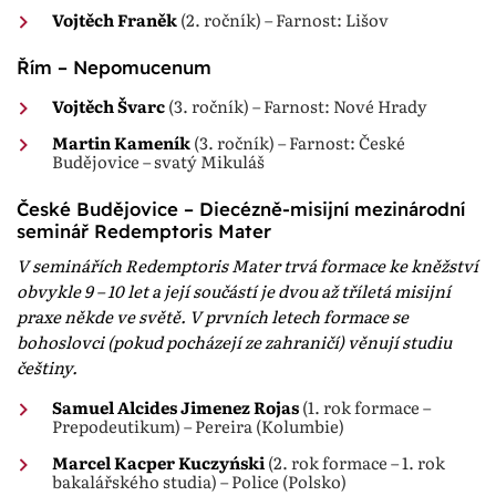
Vojtěch Franěk
(2. ročník) – Farnost: Lišov
Řím – Nepomucenum
Vojtěch Švarc
(3. ročník) – Farnost: Nové Hrady
Martin Kameník
(3. ročník) – Farnost: České
Budějovice – svatý Mikuláš
České Budějovice – Diecézně-misijní mezinárodní
seminář Redemptoris Mater
V seminářích Redemptoris Mater trvá formace ke kněžství
obvykle 9 – 10 let a její součástí je dvou až tříletá misijní
praxe někde ve světě. V prvních letech formace se
bohoslovci (pokud pocházejí ze zahraničí) věnují studiu
češtiny.
Samuel Alcides Jimenez Rojas
(1. rok formace –
Prepodeutikum) – Pereira (Kolumbie)
Marcel Kacper Kuczyński
(2. rok formace – 1. rok
bakalářského studia) – Police (Polsko)