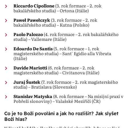
Riccardo Cipollone
(3. rok formace – 2. rok
bakalářského studia) – Ortona (Itálie)
Paweł Pawełczyk
(3. rok formace – 2. rok
bakalářského studia) – Kutna (Polsko)
Paolo Palozzo
(4. rok formace – 2. rok bakalářského
studia) – Vallemare (Itálie)
Edoardo De Santis
(5. rok formace – 1. rok
magisterského studia) – Sant' Egidio alla Vibrata
(Itálie)
Davide Mariotti
(6. rok formace – 2. rok
magisterského studia) – Civitanova (Itálie)
Juraj Šustek
(7. rok formace – 2. rok magisterského
studia) – Bratislava (Slovensko)
Stanislav Matyska
(8. rok formace – Na misijní praxi v
Pobřeží slonoviny) – Valašské Meziříčí (ČR)
Co je to Boží povolání a jak ho rozlišit? Jak slyšet
Boží hlas?