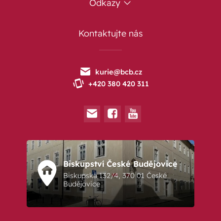
Odkazy
Kontaktujte nás
kurie@bcb.cz
+420 380 420 311
Biskupství České Budějovice
Biskupská 132/4, 370 01 České
Budějovice