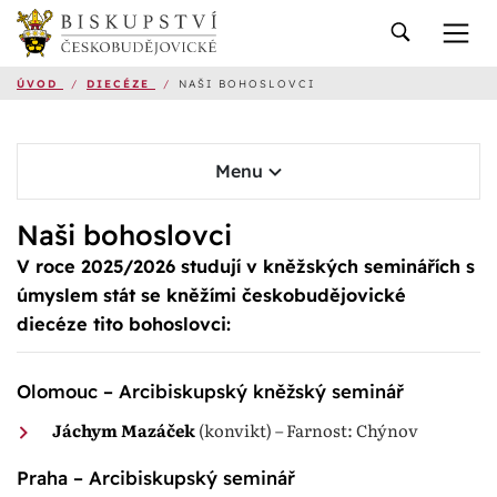
ÚVOD
/
DIECÉZE
/
NAŠI BOHOSLOVCI
Menu
Naši bohoslovci
V roce 2025/2026 studují v kněžských seminářích s
úmyslem stát se kněžími českobudějovické
diecéze tito bohoslovci:
Olomouc – Arcibiskupský kněžský seminář
Jáchym Mazáček
(konvikt) – Farnost: Chýnov
Praha – Arcibiskupský seminář