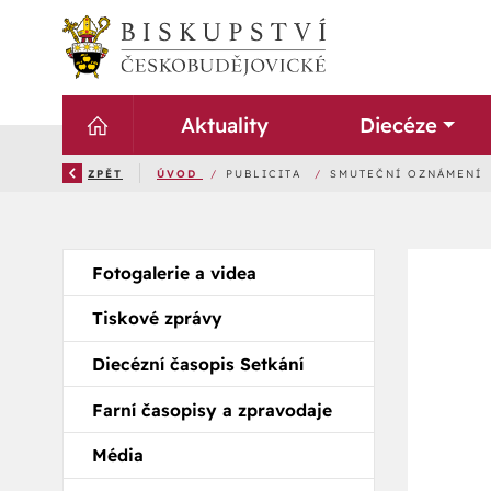
Aktuality
Diecéze
ZPĚT
ÚVOD
/
PUBLICITA
/
SMUTEČNÍ OZNÁMENÍ
Fotogalerie a videa
Tiskové zprávy
Diecézní časopis Setkání
Farní časopisy a zpravodaje
Média