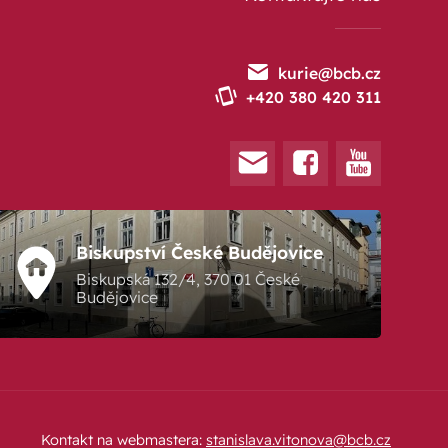
kurie@bcb.cz
+420 380 420 311
Biskupství České Budějovice
Biskupská 132/4, 370 01 České
Budějovice
Kontakt na webmastera:
stanislava.vitonova@bcb.cz