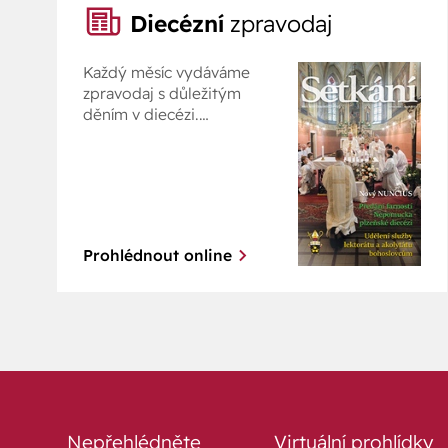
Diecézní
zpravodaj
Každý měsíc vydáváme
zpravodaj s důležitým
děním v diecézi.
Prohlédněte si ho online.
Prohlédnout online
Nepřehlédněte
Virtuální prohlídky