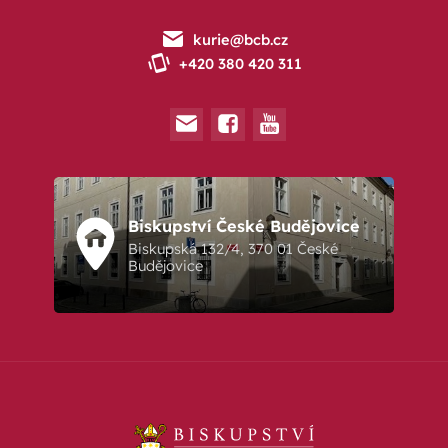
kurie@bcb.cz
+420 380 420 311
Biskupství České Budějovice
Biskupská 132/4, 370 01 České
Budějovice