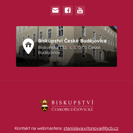
Biskupství České Budějovice
Biskupská 132/4, 370 01 České
Budějovice
Kontakt na webmastera:
stanislava.vitonova@bcb.cz