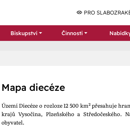
PRO SLABOZRAK
Biskupství
Činnosti
Nabídk
Mapa diecéze
Území Diecéze o rozloze 12 500 km² přesahuje hran
krajů Vysočina, Plzeňského a Středočeského. N
obyvatel.