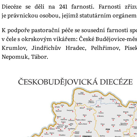
Diecéze se dělí na 241 farností. Farnosti zři
je právnickou osobou, jejímž statutárním orgánem j
K podpoře pastorační péče se sousední farnosti sp
v čele s okrskovým vikářem: České Budějovice-měs
Krumlov, Jindřichův Hradec, Pelhřimov, Písek,
Nepomuk, Tábor.