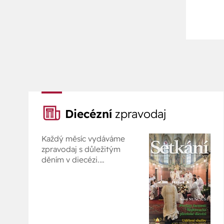
Diecézní
zpravodaj
Každý měsíc vydáváme
zpravodaj s důležitým
děním v diecézi.
Prohlédněte si ho online.