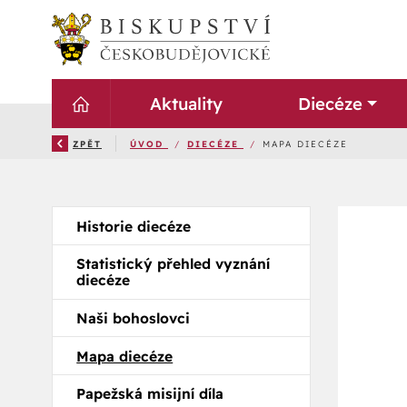
Aktuality
Diecéze
ZPĚT
ÚVOD
/
DIECÉZE
/
MAPA DIECÉZE
Historie diecéze
Statistický přehled vyznání
diecéze
Naši bohoslovci
Mapa diecéze
Papežská misijní díla