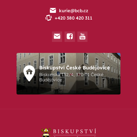
kurie@bcb.cz
+420 380 420 311
Biskupství České Budějovice
Biskupská 132/4, 370 01 České
Budějovice