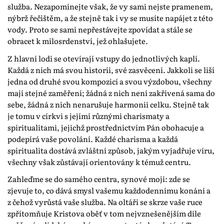
služba. Nezapomínejte však, že vy sami nejste pramenem,
nýbrž řečištěm, a že stejně tak i vy se musíte napájet z této
vody. Proto se sami nepřestávejte zpovídat a stále se
obracet k milosrdenství, jež ohlašujete.
Z hlavní lodi se otevírají vstupy do jednotlivých kaplí.
Každá z nich má svou historii, své zasvěcení. Jakkoli se liší
jedna od druhé svou kompozicí a svou výzdobou, všechny
mají stejné zaměření; žádná z nich není zakřivená sama do
sebe, žádná z nich nenarušuje harmonii celku. Stejně tak
je tomu v církvi s jejími různými charismaty a
spiritualitami, jejichž prostřednictvím Pán obohacuje a
podepírá vaše povolání. Každé charisma a každá
spiritualita dostává zvláštní způsob, jakým vyjadřuje víru,
všechny však zůstávají orientovány k témuž centru.
Zahleďme se do samého centra, synové moji: zde se
zjevuje to, co dává smysl vašemu každodennímu konání a
z čehož vyrůstá vaše služba. Na oltáři se skrze vaše ruce
zpřítomňuje Kristova oběť v tom nejvznešenějším díle