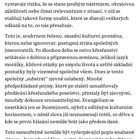
vystavuje riziku, že se stane pouhým nástrojem, okrajovou
záležitostí nebo čímsi irelevantním v situaci, v níž se
etablují takové formy soužití, které se zbavují veškerých
odkazů na to, co nás přesahuje.
Toto je, souhrnem řečeno, zásadní kulturní proměna,
kterou nelze ignorovat: postupná ztráta společných
jmenovatelů. Po dlouhou dobu se osivo křesťanství
setkávalo s dobrou a připravenou zeminou, jelikož jazyk
morálky, klíčové otázky po smyslu života a určité základní
poznatky byly víceméně společné všem. Dnes je tento
společný „substrát“ zjevně oslabený. Mnohé
předpokládané pojmy, které po staletí usnadňovaly
předávání křesťanského poselství, přestaly být zjevnými,
mnohdy dokonce srozumitelnými. Evangelium se
nesetkává jen se lhostejností, nýbrž s odlišným kulturním
horizontem, v němž slova již neznamenají totéž, co dříve a
kde se první hlásání nemůže brát jako předem dané.
Toto samozřejmě nemůže být vyčerpávající popis současné
situace. Jsem přesvědčen – a vím, že mnozí to zakoušíte ve