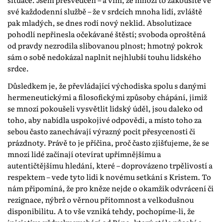
své každodenní službě – že v srdcích mnoha lidí, zvláště
pak mladých, se dnes rodí nový neklid. Absolutizace
pohodlí nepřinesla očekávané štěstí; svoboda oproštěná
od pravdy nezrodila slibovanou plnost; hmotný pokrok
sám o sobě nedokázal naplnit nejhlubší touhu lidského
srdce.
Důsledkem je, že převládající východiska spolu s danými
hermeneutickými a filosofickými způsoby chápání, jimiž
se mnozí pokoušeli vysvětlit lidský úděl, jsou daleko od
toho, aby nabídla uspokojivé odpovědi, a místo toho za
sebou často zanechávají výrazný pocit přesycenosti či
prázdnoty. Právě to je příčina, proč často zjišťujeme, že se
mnozí lidé začínají otevírat upřímnějšímu a
autentičtějšímu hledání, které – doprovázeno trpělivostí a
respektem – vede tyto lidi k novému setkání s Kristem. To
nám připomíná, že pro kněze nejde o okamžik odvrácení či
rezignace, nýbrž o věrnou přítomnost a velkodušnou
disponibilitu. A to vše vzniká tehdy, pochopíme-li, že