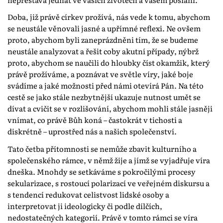
Doba, již právě církev prožívá, nás vede k tomu, abychom
se neustále věnovali jasné a upřímné reflexi. Ne ovšem
proto, abychom byli zaneprázdněni tím, že se budeme
neustále analyzovat a řešit coby akutní případy, nýbrž
proto, abychom se naučili do hloubky číst okamžik, který
právě prožíváme, a poznávat ve světle víry, jaké boje
svádíme a jaké možnosti před námi otevírá Pán. Na této
cestě se jako stále nezbytnější ukazuje nutnost umět se
dívat a cvičit se v rozlišování, abychom mohli stále jasněji
vnímat, co právě Bůh koná – častokrát v tichosti a
diskrétně – uprostřed nás a našich společenství.
Tato četba přítomnosti se nemůže zbavit kulturního a
společenského rámce, v němž žije a jímž se vyjadřuje víra
dneška. Mnohdy se setkáváme s pokročilými procesy
sekularizace, s rostoucí polarizací ve veřejném diskursu a
s tendencí redukovat celistvost lidské osoby a
interpretovat ji ideologicky či podle dílčích,
nedostatečných kategorií. Právě v tomto rámci se víra