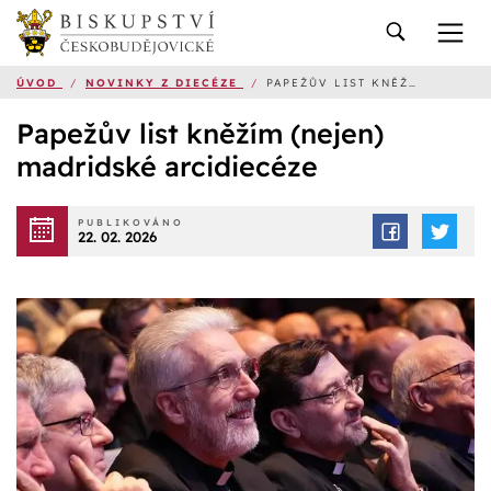
ÚVOD
/
NOVINKY Z DIECÉZE
/
PAPEŽŮV LIST KNĚŽÍM (NEJEN) MADRIDSKÉ ARCIDIECÉZE
Papežův list kněžím (nejen)
madridské arcidiecéze
PUBLIKOVÁNO
22. 02. 2026