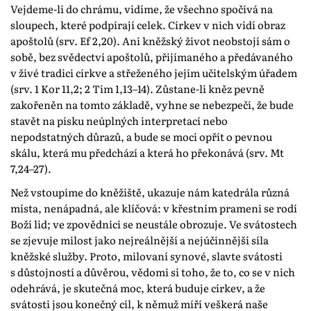
Vejdeme-li do chrámu, vidíme, že všechno spočívá na
sloupech, které podpírají celek. Církev v nich vidí obraz
apoštolů (srv. Ef 2,20). Ani kněžský život neobstojí sám o
sobě, bez svědectví apoštolů, přijímaného a předávaného
v živé tradici církve a střeženého jejím učitelským úřadem
(srv. 1 Kor 11,2; 2 Tim 1,13–14). Zůstane-li kněz pevně
zakořeněn na tomto základě, vyhne se nebezpečí, že bude
stavět na písku neúplných interpretací nebo
nepodstatných důrazů, a bude se moci opřít o pevnou
skálu, která mu předchází a která ho překonává (srv. Mt
7,24–27).
Než vstoupíme do kněžiště, ukazuje nám katedrála různá
místa, nenápadná, ale klíčová: v křestním prameni se rodí
Boží lid; ve zpovědnici se neustále obrozuje. Ve svátostech
se zjevuje milost jako nejreálnější a nejúčinnější síla
kněžské služby. Proto, milovaní synové, slavte svátosti
s důstojností a důvěrou, vědomi si toho, že to, co se v nich
odehrává, je skutečná moc, která buduje církev, a že
svátosti jsou konečný cíl, k němuž míří veškerá naše