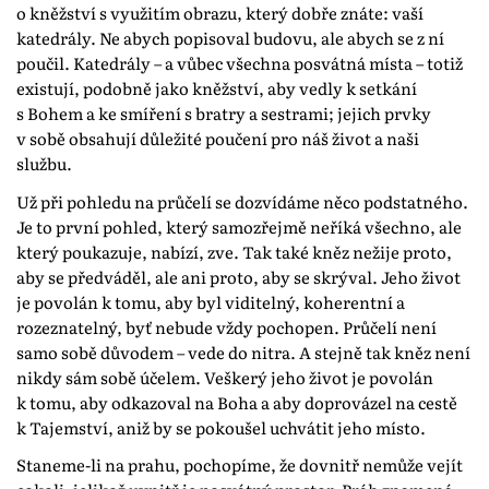
o kněžství s využitím obrazu, který dobře znáte: vaší
katedrály. Ne abych popisoval budovu, ale abych se z ní
poučil. Katedrály – a vůbec všechna posvátná místa – totiž
existují, podobně jako kněžství, aby vedly k setkání
s Bohem a ke smíření s bratry a sestrami; jejich prvky
v sobě obsahují důležité poučení pro náš život a naši
službu.
Už při pohledu na průčelí se dozvídáme něco podstatného.
Je to první pohled, který samozřejmě neříká všechno, ale
který poukazuje, nabízí, zve. Tak také kněz nežije proto,
aby se předváděl, ale ani proto, aby se skrýval. Jeho život
je povolán k tomu, aby byl viditelný, koherentní a
rozeznatelný, byť nebude vždy pochopen. Průčelí není
samo sobě důvodem – vede do nitra. A stejně tak kněz není
nikdy sám sobě účelem. Veškerý jeho život je povolán
k tomu, aby odkazoval na Boha a aby doprovázel na cestě
k Tajemství, aniž by se pokoušel uchvátit jeho místo.
Staneme-li na prahu, pochopíme, že dovnitř nemůže vejít