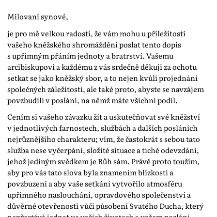
Milovaní synové,
je pro mě velkou radostí, že vám mohu u příležitosti
vašeho kněžského shromáždění poslat tento dopis
s upřímným přáním jednoty a bratrství. Vašemu
arcibiskupovi a každému z vás srdečně děkuji za ochotu
setkat se jako kněžský sbor, a to nejen kvůli projednání
společných záležitostí, ale také proto, abyste se navzájem
povzbudili v poslání, na němž máte všichni podíl.
Cením si vašeho závazku žít a uskutečňovat své kněžství
v jednotlivých farnostech, službách a dalších posláních
nejrůznějšího charakteru; vím, že častokrát s sebou tato
služba nese vyčerpání, složité situace a tiché odevzdání,
jehož jediným svědkem je Bůh sám. Právě proto toužím,
aby pro vás tato slova byla znamením blízkosti a
povzbuzení a aby vaše setkání vytvořilo atmosféru
upřímného naslouchání, opravdového společenství a
důvěrné otevřenosti vůči působení Svatého Ducha, který
nepřestává jednat ve vašich životech a vašem poslání.