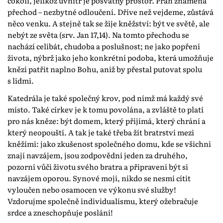
cokoli, jelikož uvnitř je posvátný prostor. Práh znamená
přechod – nezbytné odloučení. Dříve než vejdeme, zůstává
něco venku. A stejně tak se žije kněžství: být ve světě, ale
nebýt ze světa (srv. Jan 17,14). Na tomto přechodu se
nachází celibát, chudoba a poslušnost; ne jako popření
života, nýbrž jako jeho konkrétní podoba, která umožňuje
knězi patřit naplno Bohu, aniž by přestal putovat spolu
s lidmi.
Katedrála je také společný krov, pod nímž má každý své
místo. Také církev je k tomu povolána, a zvláště to platí
pro nás kněze: být domem, který přijímá, který chrání a
který neopouští. A tak je také třeba žít bratrství mezi
kněžími: jako zkušenost společného domu, kde se všichni
znají navzájem, jsou zodpovědní jeden za druhého,
pozorní vůči životu svého bratra a připravení být si
navzájem oporou. Synové moji, nikdo se nesmí cítit
vyloučen nebo osamocen ve výkonu své služby!
Vzdorujme společně individualismu, který ožebračuje
srdce a zneschopňuje poslání!