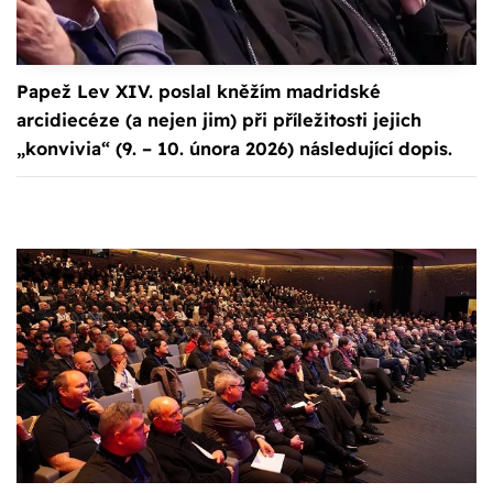
Papež Lev XIV. poslal kněžím madridské
arcidiecéze (a nejen jim) při příležitosti jejich
„konvivia“ (9. – 10. února 2026) následující dopis.