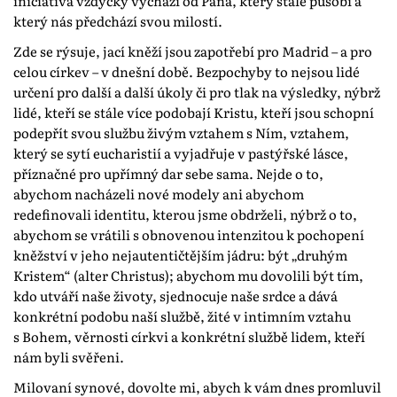
iniciativa vždycky vychází od Pána, který stále působí a
který nás předchází svou milostí.
Zde se rýsuje, jací kněží jsou zapotřebí pro Madrid – a pro
celou církev – v dnešní době. Bezpochyby to nejsou lidé
určení pro další a další úkoly či pro tlak na výsledky, nýbrž
lidé, kteří se stále více podobají Kristu, kteří jsou schopní
podepřít svou službu živým vztahem s Ním, vztahem,
který se sytí eucharistií a vyjadřuje v pastýřské lásce,
příznačné pro upřímný dar sebe sama. Nejde o to,
abychom nacházeli nové modely ani abychom
redefinovali identitu, kterou jsme obdrželi, nýbrž o to,
abychom se vrátili s obnovenou intenzitou k pochopení
kněžství v jeho nejautentičtějším jádru: být „druhým
Kristem“ (alter Christus); abychom mu dovolili být tím,
kdo utváří naše životy, sjednocuje naše srdce a dává
konkrétní podobu naší službě, žité v intimním vztahu
s Bohem, věrnosti církvi a konkrétní službě lidem, kteří
nám byli svěřeni.
Milovaní synové, dovolte mi, abych k vám dnes promluvil