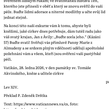
svěřeném lidským rukám; ve svatostánku zůstává Ten,
kterého jste přinesli v oběť a který se znovu svěřil do vaší
péče. Buďte lidmi adorace a niterné modlitby a učte svůj lid
jednat stejně.
Na konci této naší exkurze vám k tomu, abyste byli
kněžími, jaké církev dnes potřebuje, dám tutéž radu jako
váš svatý krajan, Jan z Ávily: „Buďte zcela jeho.“ (Kázání
57) Buďte svatí! Svěřuji vás přímluvě Panny Marie z
Almudeny a se srdcem plným vděčnosti uděluji apoštolské
požehnání vám a všem, kteří jsou svěřeni vaší pastýřské
péči.
Vatikán, 28. ledna 2026, v den památky sv. Tomáše
Akvinského, kněze a učitele církve
pape
Lev XIV.
Překlad P. Zdeněk Drštka
Text: https://www.vaticannews.va/cs, foto: