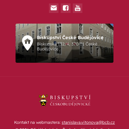
Biskupství České Budějovice
Biskupská 132/4, 370 01 České
Budějovice
Kontakt na webmastera:
stanislava.vitonova@bcb.cz