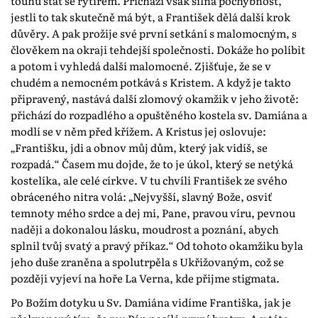
touhu stát se rytířem. Přichází však silná pochybnost,
jestli to tak skutečně má být, a František dělá další krok
důvěry. A pak prožije své první setkání s malomocným, s
člověkem na okraji tehdejší společnosti. Dokáže ho políbit
a potom i vyhledá další malomocné. Zjišťuje, že se v
chudém a nemocném potkává s Kristem. A když je takto
připravený, nastává další zlomový okamžik v jeho životě:
přichází do rozpadlého a opuštěného kostela sv. Damiána a
modlí se v něm před křížem. A Kristus jej oslovuje:
„Františku, jdi a obnov můj dům, který jak vidíš, se
rozpadá.“ Časem mu dojde, že to je úkol, který se netýká
kostelíka, ale celé církve. V tu chvíli František ze svého
obráceného nitra volá: „Nejvyšší, slavný Bože, osviť
temnoty mého srdce a dej mi, Pane, pravou víru, pevnou
naději a dokonalou lásku, moudrost a poznání, abych
splnil tvůj svatý a pravý příkaz.“ Od tohoto okamžiku byla
jeho duše zraněna a spolutrpěla s Ukřižovaným, což se
později vyjeví na hoře La Verna, kde přijme stigmata.
Po Božím dotyku u Sv. Damiána vidíme Františka, jak je