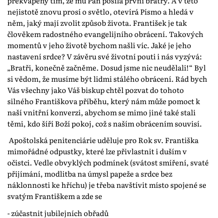
překvapený tím, že mu Pán posílá první bratry. A v této
nejistotě znovu prosí o světlo, otevírá Písmo a hledá v
něm, jaký mají zvolit způsob života. František je tak
člověkem radostného evangelijního obrácení. Takových
momentů v jeho životě bychom našli víc. Jaké je jeho
nastavení srdce? V závěru své životní pouti i nás vyzývá:
„Bratři, konečně začněme. Dosud jsme nic neudělali!“ Byl
si vědom, že musíme být lidmi stálého obrácení. Rád bych
Vás všechny jako Váš biskup chtěl pozvat do tohoto
silného Františkova příběhu, který nám může pomoct k
naší vnitřní konverzi, abychom se mimo jiné také stali
těmi, kdo šíří Boží pokoj, což s naším obrácením souvisí.
Apoštolská penitenciárie uděluje pro Rok sv. Františka
mimořádné odpustky, které lze přivlastnit i duším v
očistci. Vedle obvyklých podmínek (svátost smíření, svaté
přijímání, modlitba na úmysl papeže a srdce bez
náklonnosti ke hříchu) je třeba navštívit místo spojené se
svatým Františkem a zde se
- zúčastnit jubilejních obřadů