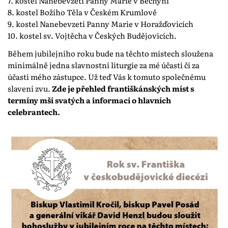
7. kostel Nanebevzetí Panny Marie v Bechyni
8. kostel Božího Těla v Českém Krumlově
9. kostel Nanebevzetí Panny Marie v Horažďovicích
10. kostel sv. Vojtěcha v Českých Budějovicích.
Během jubilejního roku bude na těchto místech sloužena
minimálně jedna slavnostní liturgie za mé účasti či za
účasti mého zástupce. Už teď Vás k tomuto společnému
slavení zvu.
Zde je přehled františkánských míst s
termíny mší svatých a informací o hlavních
celebrantech.