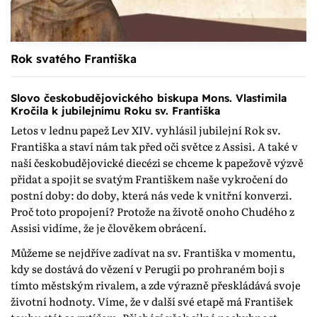
Rok svatého Františka
Slovo českobudějovického biskupa Mons. Vlastimila
Kročila k jubilejnímu Roku sv. Františka
Letos v lednu papež Lev XIV. vyhlásil jubilejní Rok sv.
Františka a staví nám tak před oči světce z Assisi. A také v
naší českobudějovické diecézi se chceme k papežově výzvě
přidat a spojit se svatým Františkem naše vykročení do
postní doby: do doby, která nás vede k vnitřní konverzi.
Proč toto propojení? Protože na životě onoho Chudého z
Assisi vidíme, že je člověkem obrácení.
Můžeme se nejdříve zadívat na sv. Františka v momentu,
kdy se dostává do vězení v Perugii po prohraném boji s
tímto městským rivalem, a zde výrazně přeskládává svoje
životní hodnoty. Víme, že v další své etapě má František