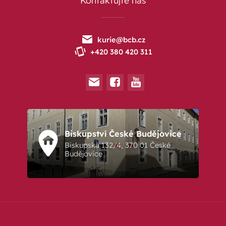
kurie@bcb.cz
+420 380 420 311
Biskupství České Budějovice
Biskupská 132/4, 370 01 České
Budějovice