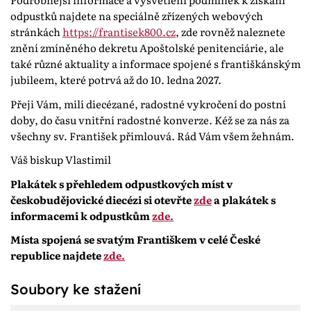
odpustků najdete na speciálně zřízených webových
stránkách
https://frantisek800.cz
, zde rovněž naleznete
znění zmíněného dekretu Apoštolské penitenciárie, ale
také různé aktuality a informace spojené s františkánským
jubileem, které potrvá až do 10. ledna 2027.
Přeji Vám, milí diecézané, radostné vykročení do postní
doby, do času vnitřní radostné konverze. Kéž se za nás za
všechny sv. František přimlouvá. Rád Vám všem žehnám.
Váš biskup Vlastimil
Plakátek s přehledem odpustkových míst v
českobudějovické diecézi si otevřte
zde
a plakátek s
informacemi k odpustkům
zde.
Místa spojená se svatým Františkem v celé České
republice najdete
zde.
Soubory ke stažení