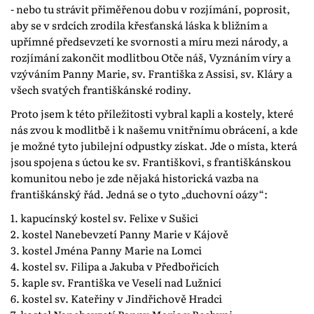
- nebo tu strávit přiměřenou dobu v rozjímání, poprosit,
aby se v srdcích zrodila křesťanská láska k bližním a
upřímné předsevzetí ke svornosti a míru mezi národy, a
rozjímání zakončit modlitbou Otče náš, Vyznáním víry a
vzýváním Panny Marie, sv. Františka z Assisi, sv. Kláry a
všech svatých františkánské rodiny.
Proto jsem k této příležitosti vybral kapli a kostely, které
nás zvou k modlitbě i k našemu vnitřnímu obrácení, a kde
je možné tyto jubilejní odpustky získat. Jde o místa, která
jsou spojena s úctou ke sv. Františkovi, s františkánskou
komunitou nebo je zde nějaká historická vazba na
františkánský řád. Jedná se o tyto „duchovní oázy“:
1. kapucínský kostel sv. Felixe v Sušici
2. kostel Nanebevzetí Panny Marie v Kájově
3. kostel Jména Panny Marie na Lomci
4. kostel sv. Filipa a Jakuba v Předbořicích
5. kaple sv. Františka ve Veselí nad Lužnicí
6. kostel sv. Kateřiny v Jindřichově Hradci