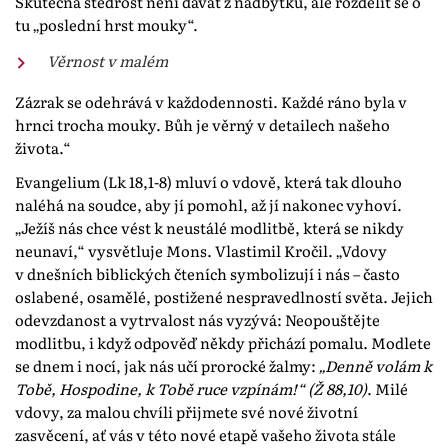
Skutečná štědrost není dávat z nadbytku, ale rozdělit se o
tu „poslední hrst mouky“.
Věrnost v malém
Zázrak se odehrává v každodennosti. Každé ráno byla v
hrnci trocha mouky. Bůh je věrný v detailech našeho
života.“
Evangelium (Lk 18,1-8) mluví o vdově, která tak dlouho
naléhá na soudce, aby jí pomohl, až jí nakonec vyhoví.
„Ježíš nás chce vést k neustálé modlitbě, která se nikdy
neunaví,“ vysvětluje Mons. Vlastimil Kročil. „Vdovy
v dnešních biblických čteních symbolizují i nás – často
oslabené, osamělé, postižené nespravedlností světa. Jejich
odevzdanost a vytrvalost nás vyzývá: Neopouštějte
modlitbu, i když odpověď někdy přichází pomalu. Modlete
se dnem i nocí, jak nás učí prorocké žalmy:
„Denně volám k
Tobě, Hospodine, k Tobě ruce vzpínám!“ (Ž 88,10)
. Milé
vdovy, za malou chvíli přijmete své nové životní
zasvěcení, ať vás v této nové etapě vašeho života stále