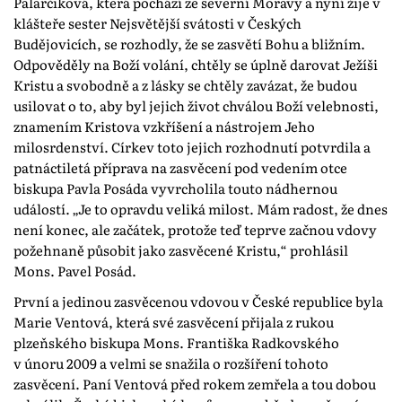
Palarčiková, která pochází ze severní Moravy a nyní žije v
klášteře sester Nejsvětější svátosti v Českých
Budějovicích, se rozhodly, že se zasvětí Bohu a bližním.
Odpověděly na Boží volání, chtěly se úplně darovat Ježíši
Kristu a svobodně a z lásky se chtěly zavázat, že budou
usilovat o to, aby byl jejich život chválou Boží velebnosti,
znamením Kristova vzkříšení a nástrojem Jeho
milosrdenství. Církev toto jejich rozhodnutí potvrdila a
patnáctiletá příprava na zasvěcení pod vedením otce
biskupa Pavla Posáda vyvrcholila touto nádhernou
událostí. „Je to opravdu veliká milost. Mám radost, že dnes
není konec, ale začátek, protože teď teprve začnou vdovy
požehnaně působit jako zasvěcené Kristu,“ prohlásil
Mons. Pavel Posád.
První a jedinou zasvěcenou vdovou v České republice byla
Marie Ventová, která své zasvěcení přijala z rukou
plzeňského biskupa Mons. Františka Radkovského
v únoru 2009 a velmi se snažila o rozšíření tohoto
zasvěcení. Paní Ventová před rokem zemřela a tou dobou