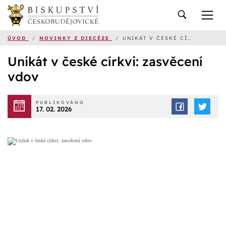
ÚVOD
/
NOVINKY Z DIECÉZE
/
UNIKÁT V ČESKÉ CÍRKVI: ZASVĚCENÍ VDOV
Unikát v české církvi: zasvěcení
vdov
PUBLIKOVÁNO
17. 02. 2026