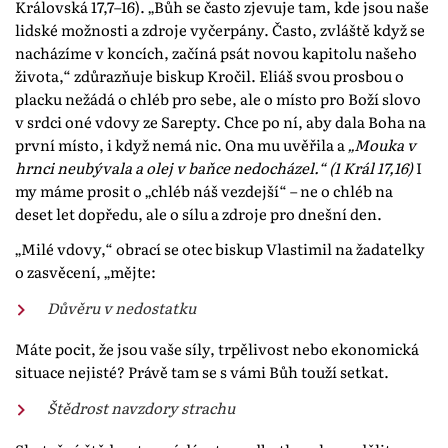
Královská 17,7–16). „Bůh se často zjevuje tam, kde jsou naše
lidské možnosti a zdroje vyčerpány. Často, zvláště když se
nacházíme v koncích, začíná psát novou kapitolu našeho
života,“ zdůrazňuje biskup Kročil. Eliáš svou prosbou o
placku nežádá o chléb pro sebe, ale o místo pro Boží slovo
v srdci oné vdovy ze Sarepty. Chce po ní, aby dala Boha na
první místo, i když nemá nic. Ona mu uvěřila a
„Mouka v
hrnci neubývala a olej v baňce nedocházel.“ (1 Král 17,16)
I
my máme prosit o „chléb náš vezdejší“ – ne o chléb na
deset let dopředu, ale o sílu a zdroje pro dnešní den.
„Milé vdovy,“ obrací se otec biskup Vlastimil na žadatelky
o zasvěcení, „mějte:
Důvěru v nedostatku
Máte pocit, že jsou vaše síly, trpělivost nebo ekonomická
situace nejisté? Právě tam se s vámi Bůh touží setkat.
Štědrost navzdory strachu