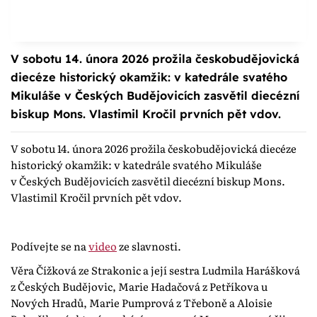
V sobotu 14. února 2026 prožila českobudějovická
diecéze historický okamžik: v katedrále svatého
Mikuláše v Českých Budějovicích zasvětil diecézní
biskup Mons. Vlastimil Kročil prvních pět vdov.
V sobotu 14. února 2026 prožila českobudějovická diecéze
historický okamžik: v katedrále svatého Mikuláše
v Českých Budějovicích zasvětil diecézní biskup Mons.
Vlastimil Kročil prvních pět vdov.
Podívejte se na
video
ze slavnosti.
Věra Čížková ze Strakonic a její sestra Ludmila Harášková
z Českých Budějovic, Marie Hadačová z Petříkova u
Nových Hradů, Marie Pumprová z Třeboně a Aloisie