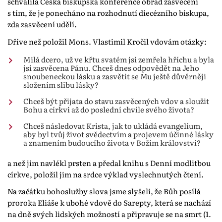
schválila Česká biskupská konference obřad zasvěcení
s tím, že je ponecháno na rozhodnutí diecézního biskupa,
zda zasvěcení udělí.
Dříve než položil Mons. Vlastimil Kročil vdovám otázky:
Milá dcero, už ve křtu svatém jsi zemřela hříchu a byla
jsi zasvěcena Pánu. Chceš dnes odpovědět na Jeho
snoubeneckou lásku a zasvětit se Mu ještě důvěrněji
složením slibu lásky?
Chceš být přijata do stavu zasvěcených vdov a sloužit
Bohu a církvi až do poslední chvíle svého života?
Chceš následovat Krista, jak to ukládá evangelium,
aby byl tvůj život svědectvím a projevem účinné lásky
a znamením budoucího života v Božím království?
a než jim navlékl prsten a předal knihu s Denní modlitbou
církve, položil jim na srdce výklad vyslechnutých čtení.
Na začátku bohoslužby slova jsme slyšeli, že Bůh posílá
proroka Eliáše k ubohé vdově do Sarepty, která se nachází
na dně svých lidských možností a připravuje se na smrt (1.